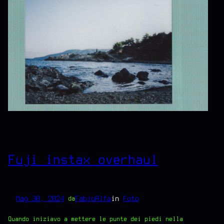
Fuji instax overhaul
Mag 30, 2024
—
FabioAlfa
in
Foto
da
Quando iniziavo a mettere le punte dei piedi nella