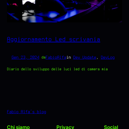
Aggiornamento Led scrivania
Gen 23, 2024
—
FabioAlfa
in
Dev Update
, 
DevLog
da
Diario dello sviluppo delle luci led di camera mia
Fabio Alfa's blog
Chi siamo
Privacy
Social