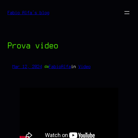
Vai
Fabio Alfa's blog
al
contenuto
Prova video
Mar 12, 2024
—
FabioAlfa
in
Video
da