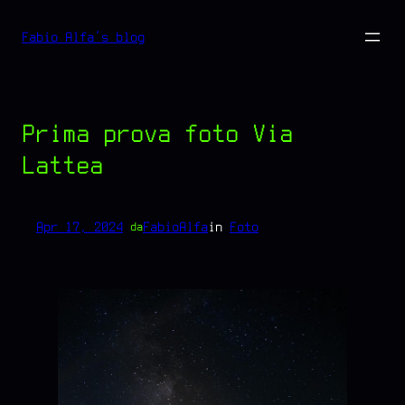
Vai
Fabio Alfa's blog
al
contenuto
Prima prova foto Via
Lattea
Apr 17, 2024
—
FabioAlfa
in
Foto
da