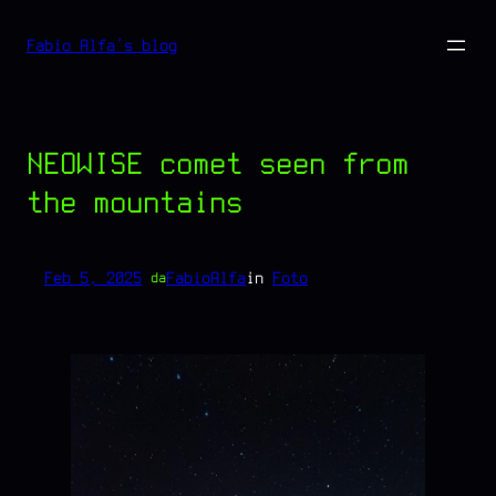
Vai
Fabio Alfa's blog
al
contenuto
NEOWISE comet seen from
the mountains
Feb 5, 2025
—
FabioAlfa
in
Foto
da