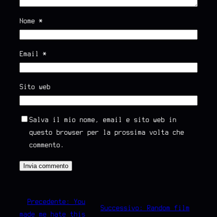
Nome
*
Email
*
Sito web
Salva il mio nome, email e sito web in
questo browser per la prossima volta che
commento.
←
Precedente:
You
Successivo:
Random film
made me hate this