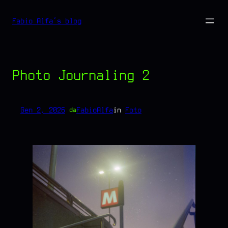
Vai
Fabio Alfa's blog
al
contenuto
Photo Journaling 2
Gen 2, 2026
—
FabioAlfa
in
Foto
da