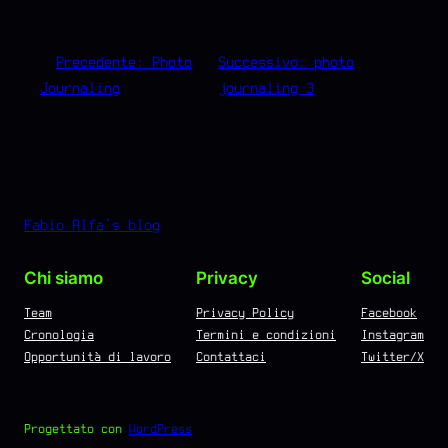
←
Precedente:
Photo
Successivo:
photo
Journaling
journaling 3
→
Fabio Alfa's blog
Chi siamo
Privacy
Social
Team
Privacy Policy
Facebook
Cronologia
Termini e condizioni
Instagram
Opportunità di lavoro
Contattaci
Twitter/X
Progettato con
WordPress