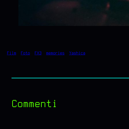
Film
Foto
FX3
memories
Yashica
Commenti