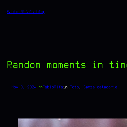
Vai
Fabio Alfa's blog
al
contenuto
Random moments in tim
Nov 8, 2024
—
FabioAlfa
in
Foto
, 
Senza categoria
da