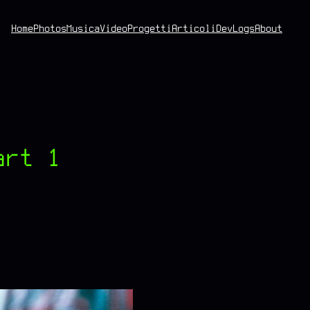
Home
Photos
Musica
Video
Progetti
Articoli
DevLogs
About
art 1